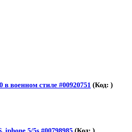
 в военном стиле #00920751
(Код:
)
 iphone 5/5s #00798985
(Код:
)