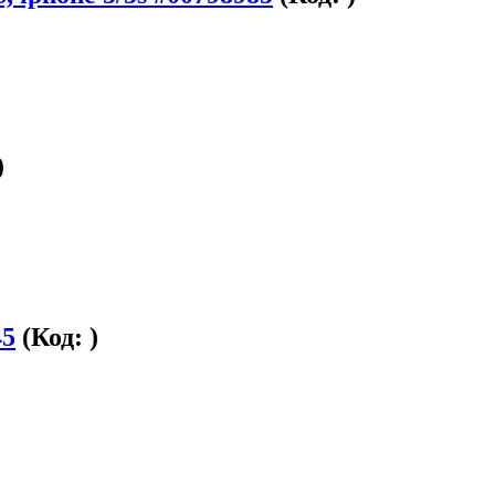
)
45
(Код:
)