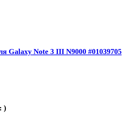
Galaxy Note 3 III N9000 #01039705
:
)