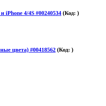
 iPhone 4/4S #00240534
(Код:
)
зные цвета) #00418562
(Код:
)