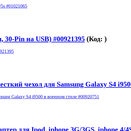
, 30-Pin на USB) #00921395
(Код:
)
ткий чехол для Samsung Galaxy S4 i9500
ер для Ipod, iphone 3G/3GS, iphone 4/4S,